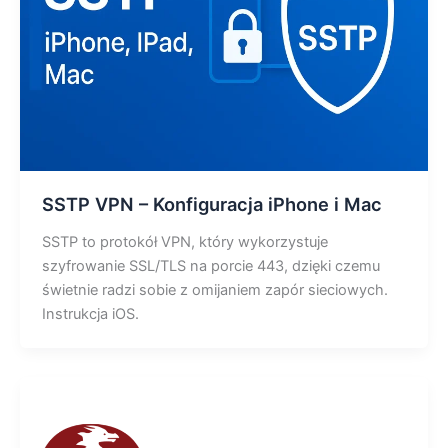
SSTP VPN – Konfiguracja iPhone i Mac
SSTP to protokół VPN, który wykorzystuje
szyfrowanie SSL/TLS na porcie 443, dzięki czemu
świetnie radzi sobie z omijaniem zapór sieciowych.
Instrukcja iOS.