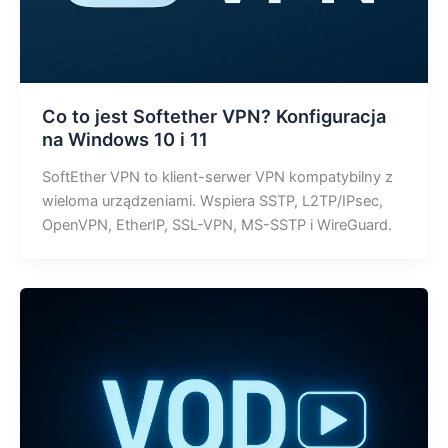
Co to jest Softether VPN? Konfiguracja
na Windows 10 i 11
SoftEther VPN to klient-serwer VPN kompatybilny z
wieloma urządzeniami. Wspiera SSTP, L2TP/IPsec,
OpenVPN, EtherIP, SSL-VPN, MS-SSTP i WireGuard.