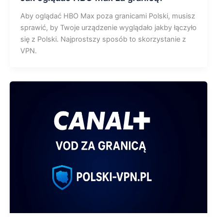
Aby oglądać HBO Max poza granicami Polski, musisz
sprawić, by Twoje urządzenie wyglądało jakby łączyło
się z Polski. Najprostszy sposób to skorzystanie z
VPN.