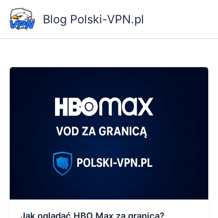
Skip
Blog Polski-VPN.pl
to
content
Jak oglądać HBO Max za granicą?