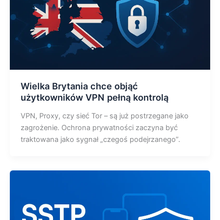
Wielka Brytania chce objąć
użytkowników VPN pełną kontrolą
VPN, Proxy, czy sieć Tor – są już postrzegane jako
zagrożenie. Ochrona prywatności zaczyna być
traktowana jako sygnał „czegoś podejrzanego”.