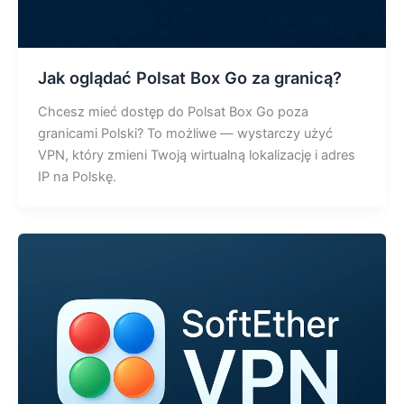
Jak oglądać Polsat Box Go za granicą?
Chcesz mieć dostęp do Polsat Box Go poza
granicami Polski? To możliwe — wystarczy użyć
VPN, który zmieni Twoją wirtualną lokalizację i adres
IP na Polskę.