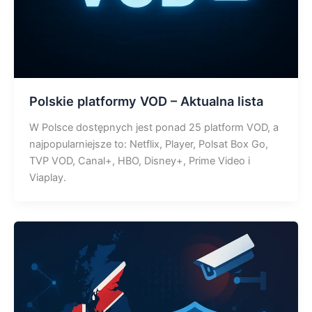
Polskie platformy VOD – Aktualna lista
W Polsce dostępnych jest ponad 25 platform VOD, a
najpopularniejsze to: Netflix, Player, Polsat Box Go,
TVP VOD, Canal+, HBO, Disney+, Prime Video i
Viaplay.