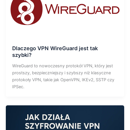
Dlaczego VPN WireGuard jest tak
szybki?
WireGuard to nowoczesny protokół VPN, który jest
prostszy, bezpieczniejszy i szybszy niż klasyczne
protokoły VPN, takie jak OpenVPN, IKEv2, SSTP czy
IPSec.